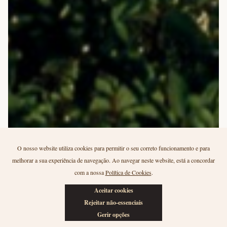
O nosso website utiliza cookies para permitir o seu correto funcionamento e para
melhorar a sua experiência de navegação. Ao navegar neste website, está a concordar
com a nossa
Política de Cookies
.
A nossa história
Aceitar cookies
A Symington hoje
Rejeitar não-essenciais
Gerir opções